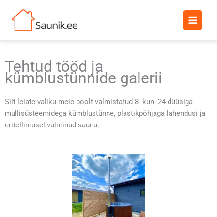
Skip
to
content
Tehtud tööd ja
kümblustünnide galerii
Siit leiate valiku meie poolt valmistatud 8- kuni 24-düüsiga
mullisüsteemidega kümblustünne, plastikpõhjaga lahendusi ja
eritellimusel valminud saunu.