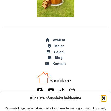
Avaleht
Meist
Galerii
Blogi
Kontakt
Küpsiste nõusoleku haldamine
Tel:
+372 54110054 (EST)
Parimate kogemuste pakkumiseks kasutame tehnoloogiaid nagu küpsised,
Tel:
+372 55587771 (RU)