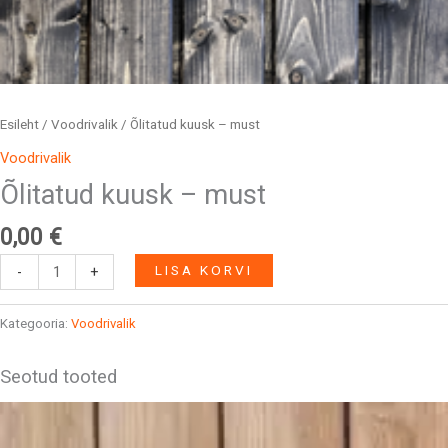
Esileht
/
Voodrivalik
/ Õlitatud kuusk – must
Voodrivalik
Õlitatud kuusk – must
0,00
€
LISA KORVI
-
+
Kategooria:
Voodrivalik
Seotud tooted