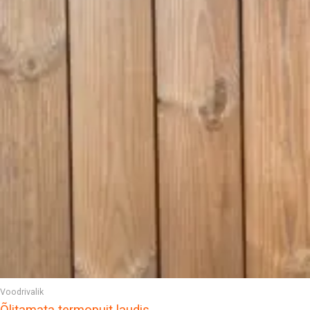
Voodrivalik
Õlitamata termopuit laudis