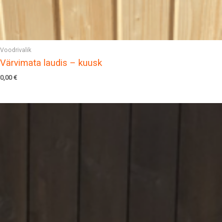
Voodrivalik
Värvimata laudis – kuusk
0,00
€