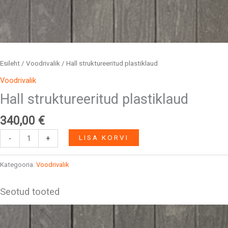
Esileht
/
Voodrivalik
/ Hall struktureeritud plastiklaud
Voodrivalik
Hall struktureeritud plastiklaud
340,00
€
LISA KORVI
-
+
Kategooria:
Voodrivalik
Seotud tooted