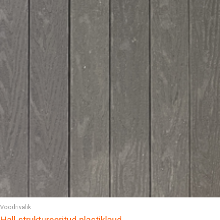
Voodrivalik
Hall struktureeritud plastiklaud